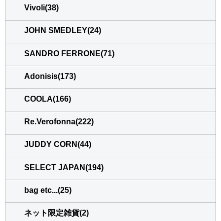
Vivoli(38)
JOHN SMEDLEY(24)
SANDRO FERRONE(71)
Adonisis(173)
COOLA(166)
Re.Verofonna(222)
JUDDY CORN(44)
SELECT JAPAN(194)
bag etc...(25)
ネット限定雑貨(2)