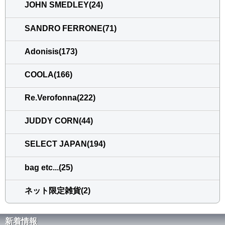
JOHN SMEDLEY(24)
SANDRO FERRONE(71)
Adonisis(173)
COOLA(166)
Re.Verofonna(222)
JUDDY CORN(44)
SELECT JAPAN(194)
bag etc...(25)
ネット限定雑貨(2)
新着情報