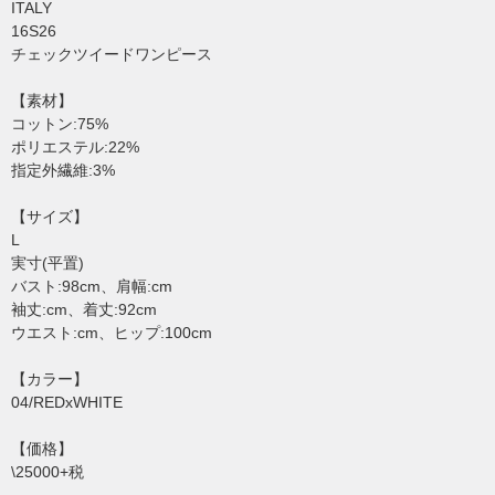
ITALY
16S26
チェックツイードワンピース
【素材】
コットン:75%
ポリエステル:22%
指定外繊維:3%
【サイズ】
L
実寸(平置)
バスト:98cm、肩幅:cm
袖丈:cm、着丈:92cm
ウエスト:cm、ヒップ:100cm
【カラー】
04/REDxWHITE
【価格】
\25000+税