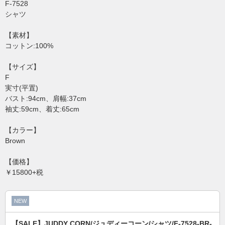
F-7528
シャツ
【素材】
コットン:100%
【サイズ】
F
実寸(平置)
バスト:94cm、肩幅:37cm
袖丈:59cm、着丈:65cm
【カラー】
Brown
【価格】
￥15800+税
NEW
【SALE】JUDDY CORN/ジュディーコーン/シャツ/F-7528-BR-