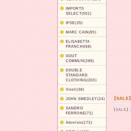
IMPORTS
SELECT(501)
IPSE(35)
MARC CAIN(95)
ELISABETTA
FRANCHI(68)
GOUT
COMMUN(286)
DOUBLE
STANDARD
CLOTHING(203)
Vivoli(38)
【SALE
JOHN SMEDLEY(24)
SANDRO
【SALE】
FERRONE(71)
Adonisis(173)