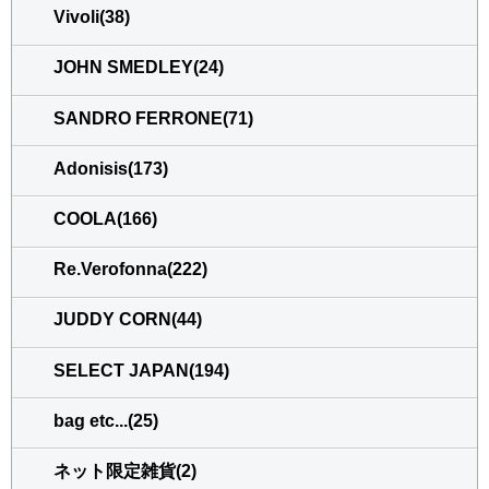
Vivoli(38)
JOHN SMEDLEY(24)
SANDRO FERRONE(71)
Adonisis(173)
COOLA(166)
Re.Verofonna(222)
JUDDY CORN(44)
SELECT JAPAN(194)
bag etc...(25)
ネット限定雑貨(2)