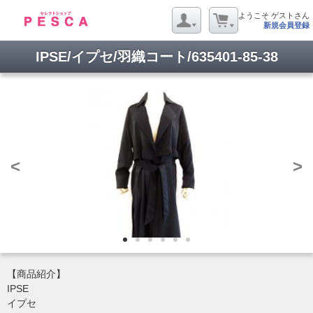
ようこそ ゲストさん
新規会員登録
IPSE/イプセ/羽織コート/635401-85-38
<
>
【商品紹介】
IPSE
イプセ