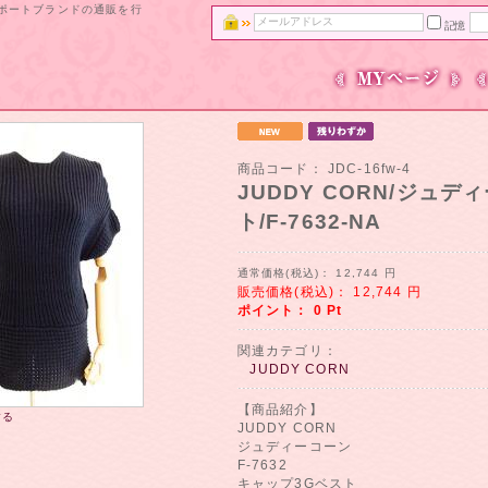
ンポートブランドの通販を行
記憶
商品コード：
JDC-16fw-4
JUDDY CORN/ジュ
ト/F-7632-NA
通常価格(税込)：
12,744
円
販売価格(税込)：
12,744
円
ポイント：
0
Pt
関連カテゴリ：
JUDDY CORN
【商品紹介】
する
JUDDY CORN
ジュディーコーン
F-7632
キャップ3Gベスト