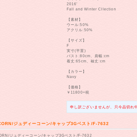
2016'
Fall and Winter Cllection
【素材】
ウール:50%
アクリル:50%
【サイズ】
F
実寸(平置)
バスト:80cm、肩幅:cm
着丈:65cm、袖丈:cm
【カラー】
Navy
【価格】
￥11800+税
申し訳ございませんが、只今品切れ
 CORN/ジュディーコーン/キャップ3Gベスト/F-7632
CORN/ジュディーコーン/キャップ3Gベスト/F-7632