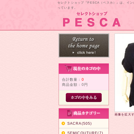
セレクトショップ『PESCA（ペスカ）』は、イ
っています。
合計数量：
0
商品金額：
0円
画像を拡大
SACRA(505)
SEMICOUTURE(7)