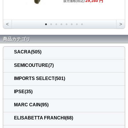
29,160 円
販売価格(税込):
<
>
商品カテゴリ
SACRA(505)
SEMICOUTURE(7)
IMPORTS SELECT(501)
IPSE(35)
MARC CAIN(95)
ELISABETTA FRANCHI(68)