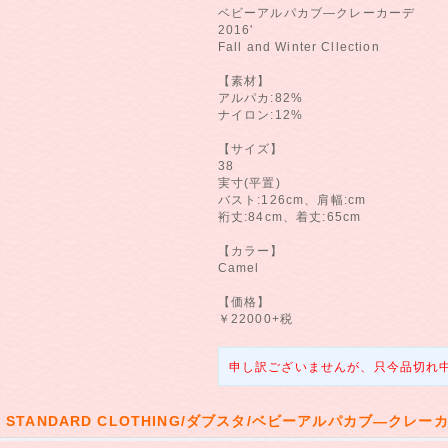
ベビーアルパカブ―クレーカーデ
2016'
Fall and Winter Cllection
【素材】
アルパカ:82%
ナイロン:12%
【サイズ】
38
実寸(平置)
バスト:126cm、肩幅:cm
裄丈:84cm、着丈:65cm
【カラー】
Camel
【価格】
￥22000+税
申し訳ございませんが、只今品切れ
E STANDARD CLOTHING/ダブスタ/ベビーアルパカブ―クレー