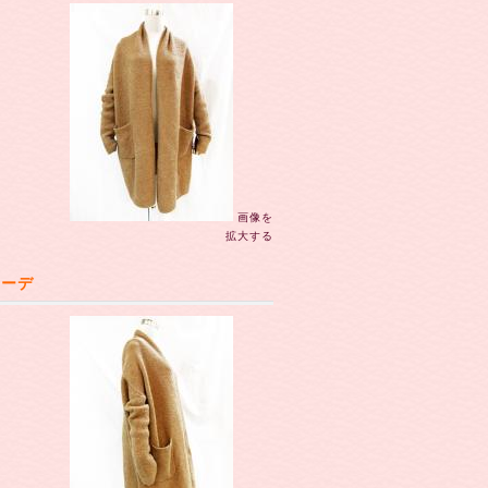
画像を
拡大する
カーデ