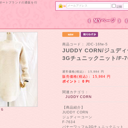
ンポートブランドの通販を行
記憶
商品コード：
JDC-16fw-5
JUDDY CORN/ジュ
3Gチュニックニット/F-76
通常価格(税込)：
15,984
円
販売価格(税込)：
15,984
円
ポイント：
0
Pt
関連カテゴリ：
JUDDY CORN
【商品紹介】
する
JUDDY CORN
ジュディーコーン
F-7634
バナーワッフル3Gチュニックニット