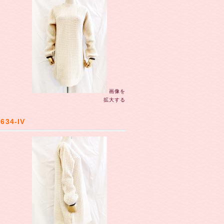
画像を
拡大する
34-IV