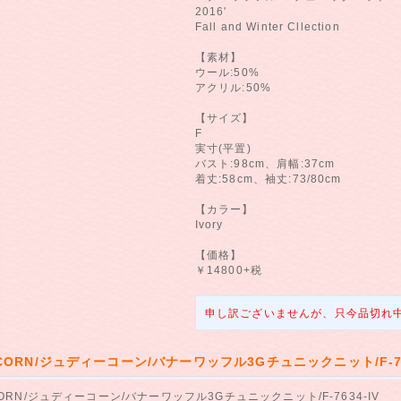
2016'
Fall and Winter Cllection
【素材】
ウール:50%
アクリル:50%
【サイズ】
F
実寸(平置)
バスト:98cm、肩幅:37cm
着丈:58cm、袖丈:73/80cm
【カラー】
Ivory
【価格】
￥14800+税
申し訳ございませんが、只今品切れ
 CORN/ジュディーコーン/バナーワッフル3Gチュニックニット/F-76
CORN/ジュディーコーン/バナーワッフル3Gチュニックニット/F-7634-IV