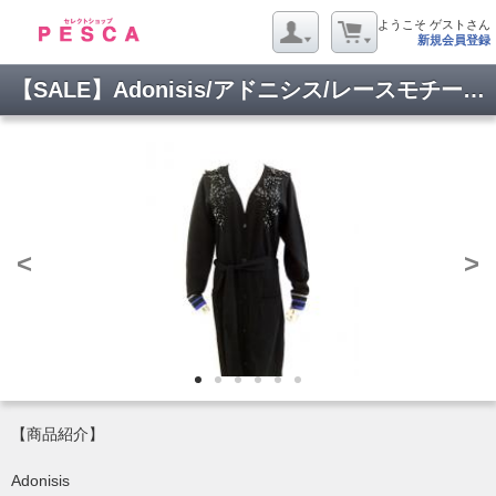
ようこそ ゲストさん
新規会員登録
【SALE】Adonisis/アドニシス/レースモチーフビジューロングカーデ/170313-08-F
<
>
【商品紹介】
Adonisis