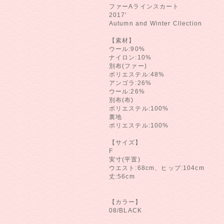
ファーAラインスカート
2017'
Autumn and Winter Cllection
【素材】
ウール:90%
ナイロン:10%
別布(ファー)
ポリエステル:48%
アンゴラ:26%
ウール:26%
別布(布)
ポリエステル:100%
裏地
ポリエステル:100%
【サイズ】
F
実寸(平置)
ウエスト:68cm、ヒップ:104cm
丈:56cm
【カラー】
08/BLACK