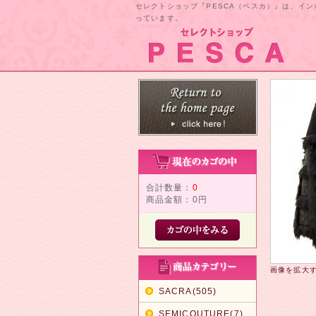
セレクトショップ『PESCA（ペスカ）』は、イ
っています。
合計数量：
0
商品金額：
0円
画像を拡大
SACRA(505)
SEMICOUTURE(7)