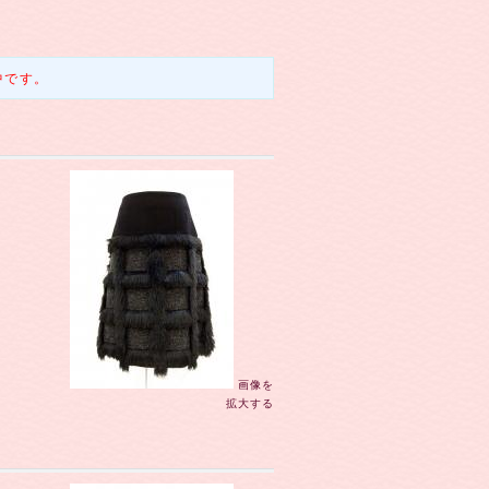
中です。
画像を
拡大する