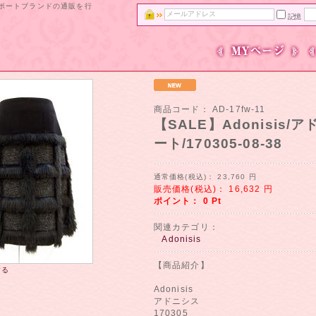
ンポートブランドの通販を行
記憶
商品コード：
AD-17fw-11
【SALE】Adonisis
ート/170305-08-38
通常価格(税込)：
23,760
円
販売価格(税込)：
16,632
円
ポイント：
0
Pt
関連カテゴリ：
Adonisis
【商品紹介】
する
Adonisis
アドニシス
170305