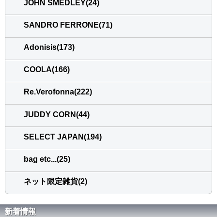
JOHN SMEDLEY(24)
SANDRO FERRONE(71)
Adonisis(173)
COOLA(166)
Re.Verofonna(222)
JUDDY CORN(44)
SELECT JAPAN(194)
bag etc...(25)
ネット限定雑貨(2)
新着情報