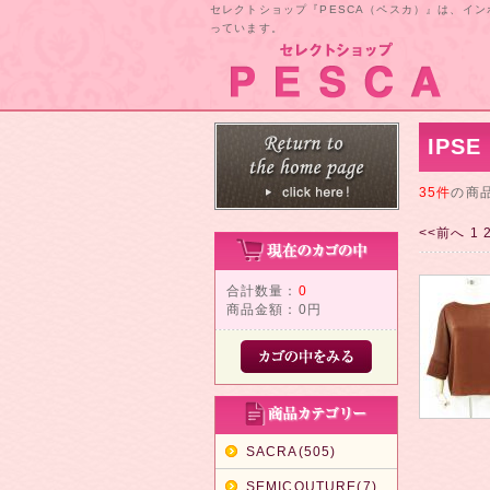
セレクトショップ『PESCA（ペスカ）』は、イ
っています。
IPSE
35件
の商
<<前へ
1
合計数量：
0
商品金額：
0円
SACRA(505)
SEMICOUTURE(7)